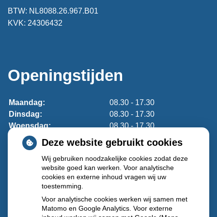
BTW: NL8088.26.967.B01
KVK: 24306432
Openingstijden
Maandag:
08.30 - 17.30
Dinsdag:
08.30 - 17.30
Woensdag:
08.30 - 17.30
Donderdag:
08.30 - 17.30
Deze website gebruikt cookies
Vrijdag:
08.30 - 17.30
Wij gebruiken noodzakelijke cookies zodat deze
website goed kan werken. Voor analytische
Lukt het niet om uw medicijnen tijdens openingstijden op
cookies en externe inhoud vragen wij uw
te halen?
Meldt u zich dan aan voor onze afhaalautomaat.
toestemming.
Voor analytische cookies werken wij samen met
Buiten onze openingstijden en op feestdagen
Matomo en Google Analytics. Voor externe