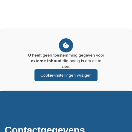
betekent
zonder
leefstijlaanpassingen
weer
gewichtstoename'
op
Nationale
zorggids
U heeft geen toestemming gegeven voor
externe inhoud
die nodig is om dit te
zien.
Cookie-instellingen wijzigen
Contactgegevens