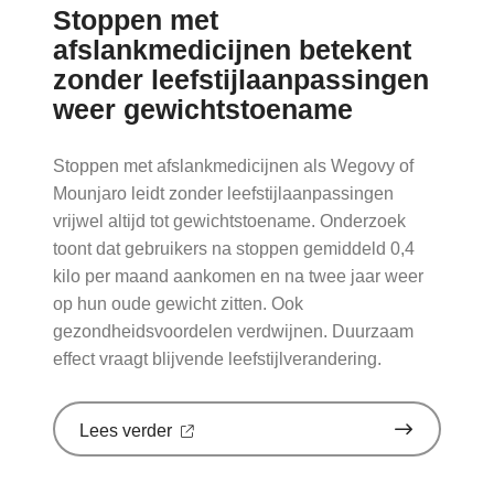
Stoppen met
meer:
aantal
afslankmedicijnen betekent
uitbraken
zonder leefstijlaanpassingen
fors
gestegen'
weer gewichtstoename
op
Nationale
zorggids
Stoppen met afslankmedicijnen als Wegovy of
Mounjaro leidt zonder leefstijlaanpassingen
vrijwel altijd tot gewichtstoename. Onderzoek
toont dat gebruikers na stoppen gemiddeld 0,4
kilo per maand aankomen en na twee jaar weer
op hun oude gewicht zitten. Ook
gezondheidsvoordelen verdwijnen. Duurzaam
effect vraagt blijvende leefstijlverandering.
over
Lees verder
'Stoppen
met
afslankmedicijnen