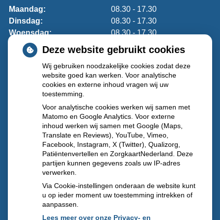
Maandag:
08.30 - 17.30
Dinsdag:
08.30 - 17.30
Woensdag:
08.30 - 17.30
Donderdag:
08.30 - 17.30
Deze website gebruikt cookies
Vrijdag:
08.30 - 17.30
Wij gebruiken noodzakelijke cookies zodat deze
website goed kan werken. Voor analytische
Lukt het niet om uw medicijnen tijdens openingstijden op
cookies en externe inhoud vragen wij uw
te halen?
Meldt u zich dan aan voor onze afhaalautomaat.
toestemming.
Voor analytische cookies werken wij samen met
Buiten onze openingstijden en op feestdagen
Matomo en Google Analytics. Voor externe
inhoud werken wij samen met Google (Maps,
kunt u terecht bij
Regioapotheek IJsselland (IJsselland
Translate en Reviews), YouTube, Vimeo,
ziekenhuis)
Prins Constantijnweg 2, 2906ZC Capelle aan
Facebook, Instagram, X (Twitter), Qualizorg,
den IJssel
, telefoon:
010 – 2583381
Patiëntenvertellen en ZorgkaartNederland. Deze
partijen kunnen gegevens zoals uw IP-adres
verwerken.
Via Cookie-instellingen onderaan de website kunt
u op ieder moment uw toestemming intrekken of
aanpassen.
Lees meer over onze Privacy- en