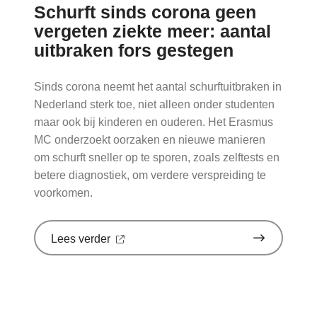
Schurft sinds corona geen
gebruik
toe'
vergeten ziekte meer: aantal
op
uitbraken fors gestegen
Nationale
zorggids
Sinds corona neemt het aantal schurftuitbraken in
Nederland sterk toe, niet alleen onder studenten
maar ook bij kinderen en ouderen. Het Erasmus
MC onderzoekt oorzaken en nieuwe manieren
om schurft sneller op te sporen, zoals zelftests en
betere diagnostiek, om verdere verspreiding te
voorkomen.
over
Lees verder
'Schurft
sinds
corona
geen
vergeten
ziekte