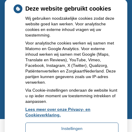
Donderdag:
08.30 - 17.30
Deze website gebruikt cookies
Vrijdag:
08.30 - 17.30
Wij gebruiken noodzakelijke cookies zodat deze
website goed kan werken. Voor analytische
Lukt het niet om uw medicijnen tijdens openingstijden op
cookies en externe inhoud vragen wij uw
te halen?
Meldt u zich dan aan voor onze afhaalautomaat.
toestemming.
Voor analytische cookies werken wij samen met
Buiten onze openingstijden en op feestdagen
Matomo en Google Analytics. Voor externe
inhoud werken wij samen met Google (Maps,
kunt u terecht bij
Regioapotheek IJsselland (IJsselland
Translate en Reviews), YouTube, Vimeo,
ziekenhuis)
Prins Constantijnweg 2, 2906ZC Capelle aan
Facebook, Instagram, X (Twitter), Qualizorg,
den IJssel
, telefoon:
010 – 2583381
Patiëntenvertellen en ZorgkaartNederland. Deze
partijen kunnen gegevens zoals uw IP-adres
verwerken.
Via Cookie-instellingen onderaan de website kunt
u op ieder moment uw toestemming intrekken of
aanpassen.
Lees meer over onze Privacy- en
Cookieverklaring.
Instellingen