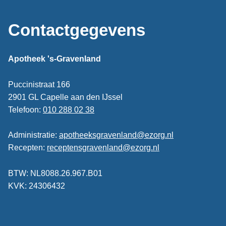
Contactgegevens
Apotheek 's-Gravenland
Puccinistraat 166
2901 GL Capelle aan den IJssel
Telefoon:
010 288 02 38
Administratie:
apotheeksgravenland@ezorg.nl
Recepten:
receptensgravenland@ezorg.nl
BTW: NL8088.26.967.B01
KVK: 24306432