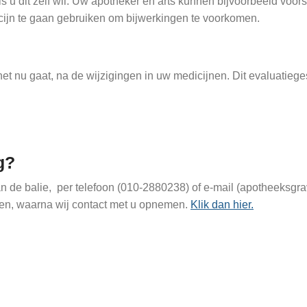
u dit zelf wil. Uw apotheker en arts kunnen bijvoorbeeld voorst
cijn te gaan gebruiken om bijwerkingen te voorkomen.
het nu gaat, na de wijzigingen in uw medicijnen. Dit evaluatie
g?
n de balie, per telefoon (010-2880238) of e-mail (apotheeksg
jven, waarna wij contact met u opnemen.
Klik dan hier.