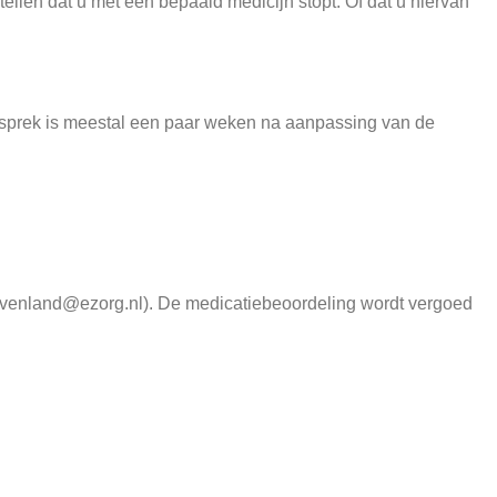
ellen dat u met een bepaald medicijn stopt. Of dat u hiervan
gesprek is meestal een paar weken na aanpassing van de
ravenland@ezorg.nl). De medicatiebeoordeling wordt vergoed