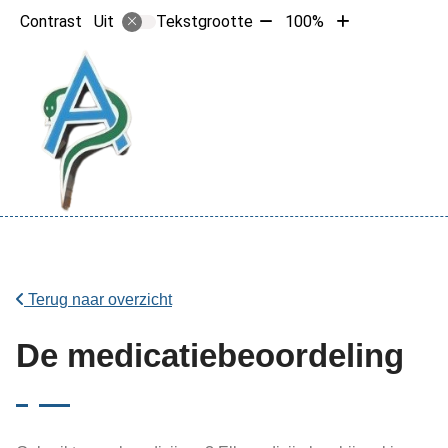
Tekst
Tekst
Contrast
Tekstgrootte
100%
Uit
verkleinen
vergroten
met
met
10%
10%
Hoofdme
Terug naar overzicht
De medicatiebeoordeling