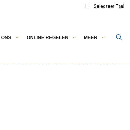
Selecteer Taal
 ONS
ONLINE REGELEN
MEER
Over
Online
Meer
ons
regelen
submenu
submenu
submenu