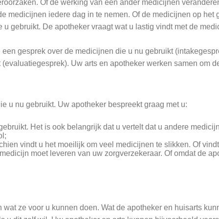
veroorzaken. Of de werking van een ander medicijnen verandere
de medicijnen iedere dag in te nemen. Of de medicijnen op het g
u gebruikt. De apotheker vraagt wat u lastig vindt met de medic
e een gesprek over de medicijnen die u nu gebruikt (intakeges
aat (evaluatiegesprek). Uw arts en apotheker werken samen om d
die u nu gebruikt. Uw apotheker bespreekt graag met u:
bruikt. Het is ook belangrijk dat u vertelt dat u andere medicij
l;
schien vindt u het moeilijk om veel medicijnen te slikken. Of vi
 medicijn moet leveren van uw zorgverzekeraar. Of omdat de apo
n wat ze voor u kunnen doen. Wat de apotheker en huisarts kun