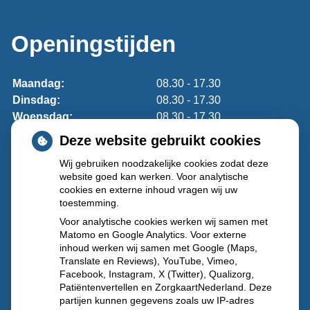
Openingstijden
Maandag:
08.30 - 17.30
Dinsdag:
08.30 - 17.30
Woensdag:
08.30 - 17.30
Donderdag:
08.30 - 17.30
Deze website gebruikt cookies
Vrijdag:
08.30 - 17.30
Wij gebruiken noodzakelijke cookies zodat deze
website goed kan werken. Voor analytische
Lukt het niet om uw medicijnen tijdens openingstijden op
cookies en externe inhoud vragen wij uw
te halen?
Meldt u zich dan aan voor onze afhaalautomaat.
toestemming.
Voor analytische cookies werken wij samen met
Buiten onze openingstijden en op feestdagen
Matomo en Google Analytics. Voor externe
inhoud werken wij samen met Google (Maps,
kunt u terecht bij
Regioapotheek IJsselland (IJsselland
Translate en Reviews), YouTube, Vimeo,
ziekenhuis)
Prins Constantijnweg 2, 2906ZC Capelle aan
Facebook, Instagram, X (Twitter), Qualizorg,
den IJssel
, telefoon:
010 – 2583381
Patiëntenvertellen en ZorgkaartNederland. Deze
partijen kunnen gegevens zoals uw IP-adres