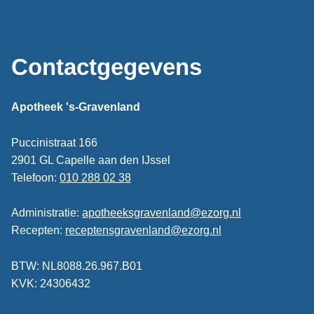
Contactgegevens
Apotheek 's-Gravenland
Puccinistraat 166
2901 GL Capelle aan den IJssel
Telefoon:
010 288 02 38
Administratie:
apotheeksgravenland@ezorg.nl
Recepten:
receptensgravenland@ezorg.nl
BTW: NL8088.26.967.B01
KVK: 24306432